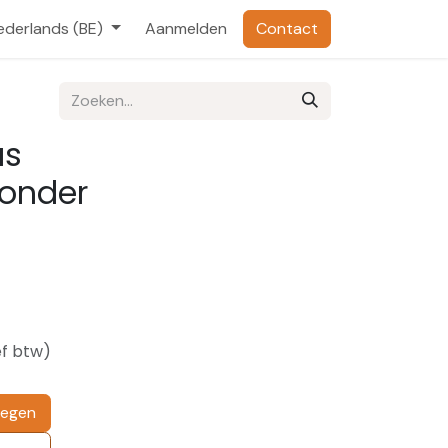
ederlands (BE)
Aanmelden
Contact
as
zonder
ef btw)
oegen