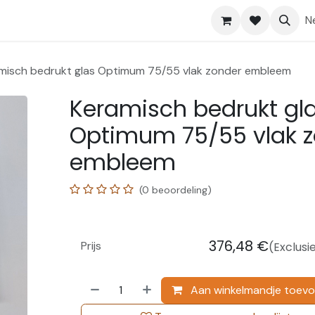
Shop
Help
N
misch bedrukt glas Optimum 75/55 vlak zonder embleem
Keramisch bedrukt gl
Optimum 75/55 vlak 
embleem
(0 beoordeling)
376,48
€
Prijs
(Exclusi
Aan winkelmandje toev