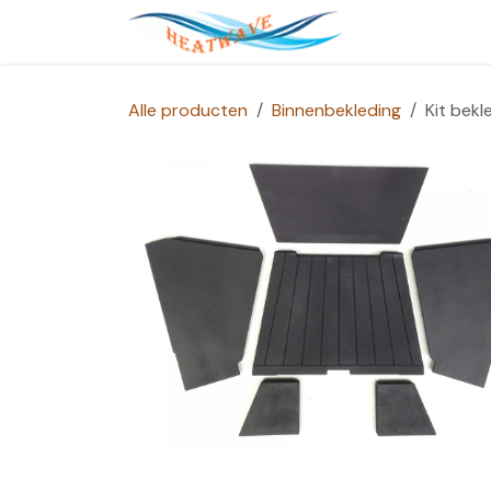
Overslaan naar inhoud
Startpagina
Alle producten
Binnenbekleding
Kit bek