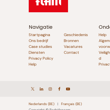
Navigatie
Ond
Startpagina
Geschiedenis
Help
Ons bedrijf
Bronnen
Algem
Case studies
Vacatures
voorw
Diensten
Contact
Veilig
Privacy Policy
d
Help
Privac
Nederlands (BE)
|
Français (BE)
Copyright © Bedrijfsnaam