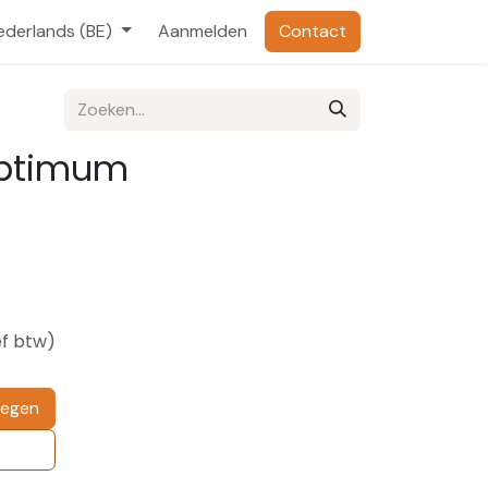
ederlands (BE)
Aanmelden
Contact
Optimum
ef btw)
oegen