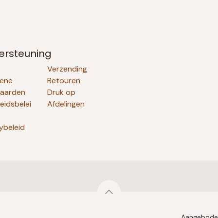
ersteuning
Verzending
ene
Retouren
aarden
Druk op
heidsbelei
Afdelingen
ybeleid
Aangebode