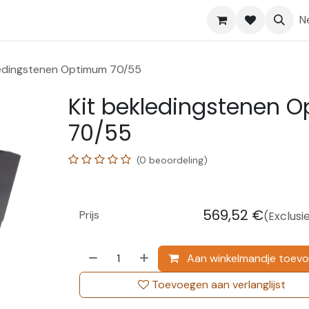
Shop
Help
N
ledingstenen Optimum 70/55
Kit bekledingstenen 
70/55
(0 beoordeling)
569,52
€
Prijs
(Exclusi
Aan winkelmandje toev
Toevoegen aan verlanglijst