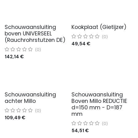
Schouwaansluiting
Kookplaat (Gietijzer)
boven UNIVERSEEL
(0)
(Rauchrohrstutzen DE)
49,54
€
(0)
142,14
€
Schouwaansluiting
Schouwaansluiting
achter Millo
Boven Millo REDUCTIE
d=150 mm - D=187
(0)
mm
109,49
€
(0)
54,51
€