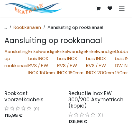
Overslaan naar inhoud
...
Rookkanalen
Aansluiting op rookkanaal
Aansluiting op rookkanaal
Aansluiting
Enkelwandige
Enkelwandige
Enkelwandige
Dubbel
op
buis INOX
buis INOX
buis INOX
buis IN
rookkanaal
RVS / EW
RVS / EW
RVS / EW
DW INO
INOX 150mm
INOX 180mm
INOX 200mm
150mm
Rookkast
Reductie Inox EW
voorzetkachels
300/200 Asymetrisch
(kopie)
(0)
115,98
€
(0)
135,96
€