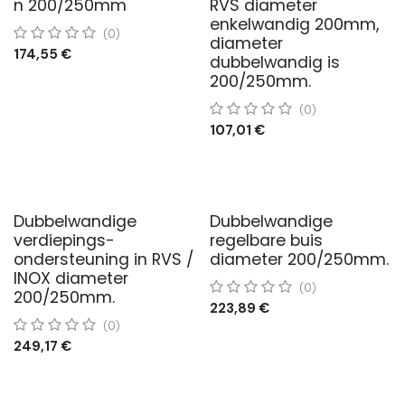
n 200/250mm
RVS diameter
enkelwandig 200mm,
(0)
diameter
174,55
€
dubbelwandig is
200/250mm.
(0)
107,01
€
Dubbelwandige
Dubbelwandige
verdiepings-
regelbare buis
ondersteuning in RVS /
diameter 200/250mm.
INOX diameter
(0)
200/250mm.
223,89
€
(0)
249,17
€