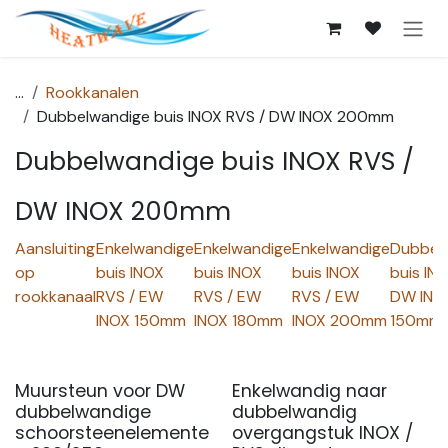
Overslaan naar inhoud
...
Rookkanalen
Dubbelwandige buis INOX RVS / DW INOX 200mm
Dubbelwandige buis INOX RVS /
DW INOX 200mm
Aansluiting
Enkelwandige
Enkelwandige
Enkelwandige
Dubbel
op
buis INOX
buis INOX
buis INOX
buis IN
rookkanaal
RVS / EW
RVS / EW
RVS / EW
DW INO
INOX 150mm
INOX 180mm
INOX 200mm
150mm
Muursteun voor DW
Enkelwandig naar
dubbelwandige
dubbelwandig
schoorsteenelemente
overgangstuk INOX /