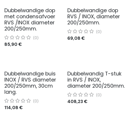
Dubbelwandige dop
Dubbelwandige dop
met condensafvoer
RVS / INOX, diameter
RVS /INOX diameter
200/250mm.
200/250mm.
(0)
69,08
€
(0)
85,90
€
Dubbelwandige buis
Dubbelwandig T-stuk
INOX / RVS diameter
in RVS / INOX,
200/250mm, 30cm
diameter 200/250mm.
lang.
(0)
408,23
€
(0)
114,08
€