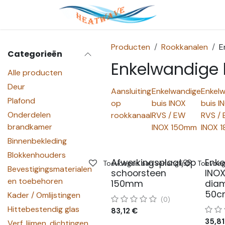
Overslaan naar inhoud
Startpagina
Producten
Rookkanalen
E
Categorieën
Enkelwandige 
Alle producten
Deur
Aansluiting
Enkelwandige
Enkel
Plafond
op
buis INOX
buis I
Onderdelen
rookkanaal
RVS / EW
RVS /
brandkamer
INOX 150mm
INOX 
Binnenbekleding
Blokkenhouders
Afwerkingsplaat op
Enke
Toevoegen aan verlanglijst
Toevoege
Bevestigingsmaterialen
schoorsteen
INOX
en toebehoren
150mm
dia
50cm
Kader / Omlijstingen
(0)
Hittebestendig glas
83,12
€
35,81
Verf, lijmen, dichtingen