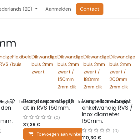
ederlands (BE)
Aanmelden
Contact
50mm
ndige
Flexibele
Dikwandige
Dikwandige
Dikwandige
Dikwandige
RVS /
buis
buis 2mm
buis 2mm
buis 2mm
buis 2mm
zwart
zwart /
zwart /
zwart /
150mm
180mm
200mm
2mm dik
2mm dik
2mm dik
e
Brandseparatiepla
Verstelbare bocht
nglijst
Toevoegen aan verlanglijst
Toevoegen aan verlanglijst
aden
at in RVS 150mm.
enkelwandig RVS /
Inox diameter
(0)
0mm.
150mm.
37,39
€
)
(0)
Toevoegen aan winkelmandje
110,30
€