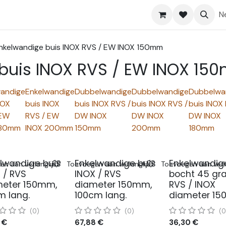
Shop
Help
N
nkelwandige buis INOX RVS / EW INOX 150mm
buis INOX RVS / EW INOX 1
wandige
Enkelwandige
Dubbelwandige
Dubbelwandige
Dubbelwa
NOX
buis INOX
buis INOX RVS /
buis INOX RVS /
buis INOX 
 EW
RVS / EW
DW INOX
DW INOX
DW INOX
180mm
INOX 200mm
150mm
200mm
180mm
lwandige buis
Enkelwandige buis
Enkelwandig
n aan verlanglijst
Toevoegen aan verlanglijst
Toevoegen aan verla
 / RVS
INOX / RVS
bocht 45 gr
meter 150mm,
diameter 150mm,
RVS / INOX
 lang.
100cm lang.
diameter 15
(0)
(0)
(0
€
67,88
€
36,30
€