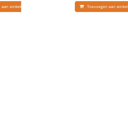
 aan winkelmandje
Toevoegen aan winke