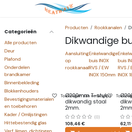
Overslaan naar inhoud
Startpagina
Producten
Rookkanalen
D
Categorieën
Dikwandige b
Alle producten
Deur
Aansluiting
Enkelwandige
Enkel
Plafond
op
buis INOX
buis I
Onderdelen
rookkanaal
RVS / EW
RVS /
brandkamer
INOX 150mm
INOX 
Binnenbekleding
Blokkenhouders
Ø200mm T-stuk
Ø20
Toevoegen aan verlanglijst
Toevoege
Bevestigingsmaterialen
dikwandig staal
dikw
en toebehoren
2mm.
2mm
Kader / Omlijstingen
(0)
Hittebestendig glas
108,46
€
62,11
Verf, lijmen, dichtingen