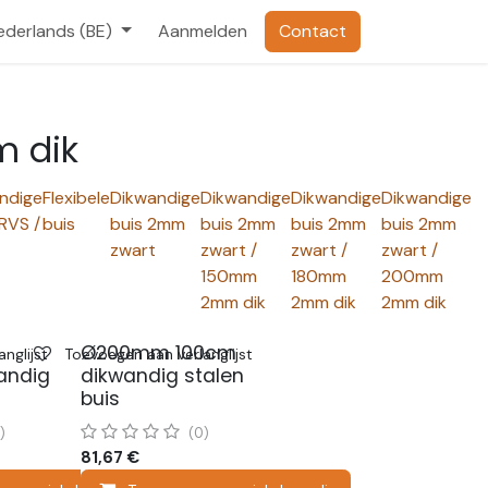
ederlands (BE)
Aanmelden
Contact
 dik
ndige
Flexibele
Dikwandige
Dikwandige
Dikwandige
Dikwandige
RVS /
buis
buis 2mm
buis 2mm
buis 2mm
buis 2mm
zwart
zwart /
zwart /
zwart /
150mm
180mm
200mm
2mm dik
2mm dik
2mm dik
Ø200mm 100cm
nglijst
Toevoegen aan verlanglijst
andig
dikwandig stalen
buis
)
(0)
81,67
€