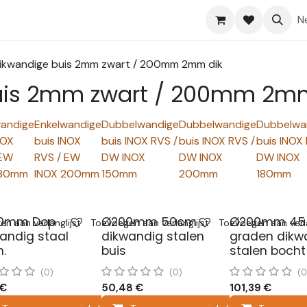
Shop
Help
N
ikwandige buis 2mm zwart / 200mm 2mm dik
uis 2mm zwart / 200mm 2mm
wandige
Enkelwandige
Dubbelwandige
Dubbelwandige
Dubbelwa
NOX
buis INOX
buis INOX RVS /
buis INOX RVS /
buis INOX 
 EW
RVS / EW
DW INOX
DW INOX
DW INOX
180mm
INOX 200mm
150mm
200mm
180mm
0mm Dop
Ø200mm 50cm
Ø200mm 45
n aan verlanglijst
Toevoegen aan verlanglijst
Toevoegen aan verla
andig staal
dikwandig stalen
graden dikw
.
buis
stalen bocht
(0)
(0)
(0
€
50,48
€
101,39
€