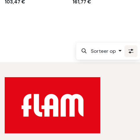
103,47
€
161,77
€
Sorteer op