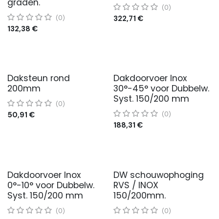
graden.
(0)
322,71
€
(0)
132,38
€
Daksteun rond
Dakdoorvoer Inox
200mm
30°-45° voor Dubbelw.
Syst. 150/200 mm
(0)
50,91
€
(0)
188,31
€
Dakdoorvoer Inox
DW schouwophoging
0°-10° voor Dubbelw.
RVS / INOX
Syst. 150/200 mm
150/200mm.
(0)
(0)