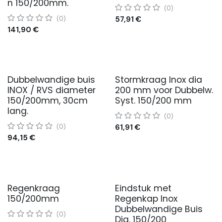
n 150/200mm.
(0)
57,91
€
(0)
141,90
€
Dubbelwandige buis
Stormkraag Inox dia
INOX / RVS diameter
200 mm voor Dubbelw.
150/200mm, 30cm
Syst. 150/200 mm
lang.
(0)
61,91
€
(0)
94,15
€
Regenkraag
Eindstuk met
150/200mm
Regenkap Inox
Dubbelwandige Buis
(0)
Dia. 150/200