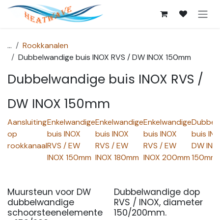
Overslaan naar inhoud
...
Rookkanalen
Dubbelwandige buis INOX RVS / DW INOX 150mm
Dubbelwandige buis INOX RVS /
DW INOX 150mm
Aansluiting
Enkelwandige
Enkelwandige
Enkelwandige
Dubbel
op
buis INOX
buis INOX
buis INOX
buis IN
rookkanaal
RVS / EW
RVS / EW
RVS / EW
DW INO
INOX 150mm
INOX 180mm
INOX 200mm
150mm
Muursteun voor DW
Dubbelwandige dop
dubbelwandige
RVS / INOX, diameter
schoorsteenelemente
150/200mm.